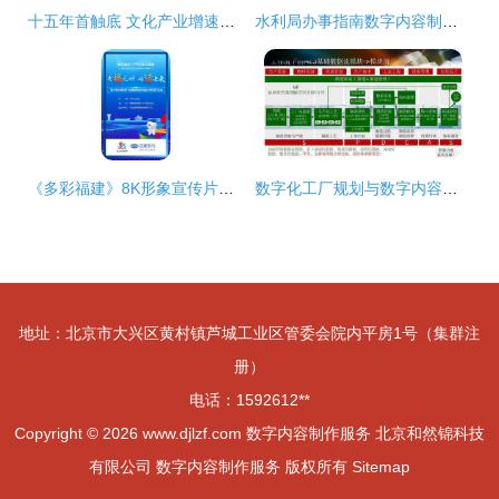
十五年首触底 文化产业增速放缓背后的深层剖析与数字内容服务新路径
水利局办事指南数字内容制作服务 一站式助力政务信息高效传播
《多彩福建》8K形象宣传片惊艳亮相 数字中国峰会展现闽地新风貌
数字化工厂规划与数字内容制作服务 驱动制造业智能升级的双引擎
地址：北京市大兴区黄村镇芦城工业区管委会院内平房1号（集群注
册）
电话：1592612**
Copyright © 2026
www.djlzf.com
数字内容制作服务
北京和然锦科技
有限公司
数字内容制作服务
版权所有
Sitemap